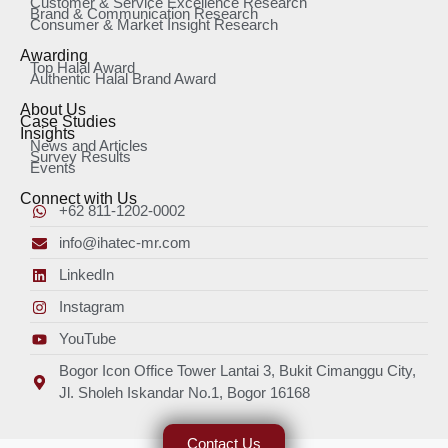
Customer & Service Excellence Research
Brand & Communication Research
Consumer & Market Insight Research
Awarding
Top Halal Award
Authentic Halal Brand Award
About Us
Case Studies
Insights
News and Articles
Survey Results
Events
Connect with Us
+62 811-1202-0002
info@ihatec-mr.com
LinkedIn
Instagram
YouTube
Bogor Icon Office Tower Lantai 3, Bukit Cimanggu City,
Jl. Sholeh Iskandar No.1, Bogor 16168
Contact Us