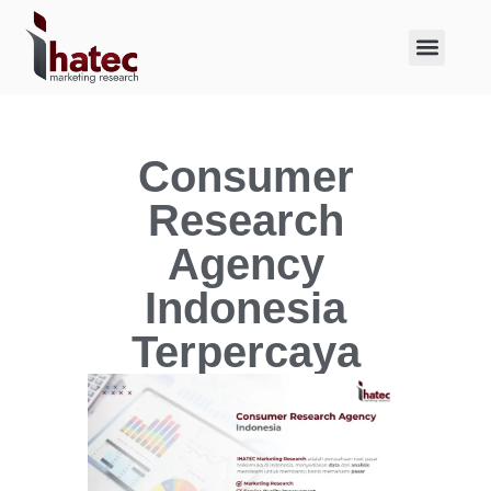
About Us
Case Studies
Consumer
Research
Agency
Indonesia
Terpercaya