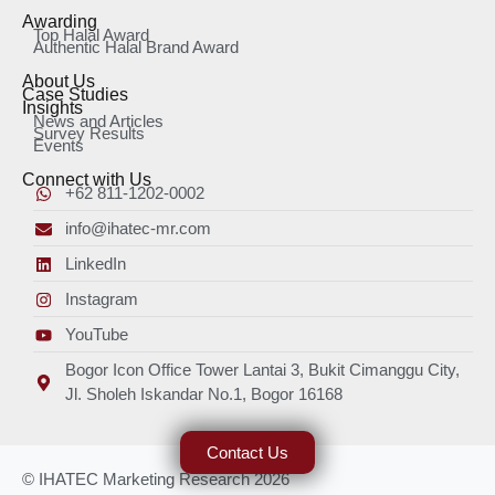
Awarding
Top Halal Award
Authentic Halal Brand Award
About Us
Case Studies
Insights
News and Articles
Survey Results
Events
Connect with Us
+62 811-1202-0002
info@ihatec-mr.com
LinkedIn
Instagram
YouTube
Bogor Icon Office Tower Lantai 3, Bukit Cimanggu City,
Jl. Sholeh Iskandar No.1, Bogor 16168
Contact Us
© IHATEC Marketing Research 2026