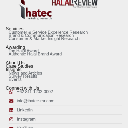
Services
Customer & Service Excellence Research
Brand & Communication Research
Consumer & Market Insight Research
Awarding
Top Halal Award
Authentic Halal Brand Award
About Us
Case Studies
Insights
News and Articles
Survey Results
Events
Connect with Us
+62 811-1202-0002
info@ihatec-mr.com
LinkedIn
Instagram