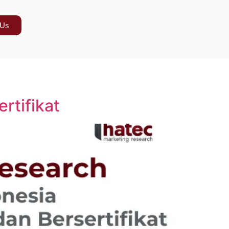
 Us
rtifikat