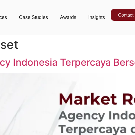
Contact
ices
Case Studies
Awards
Insights
iset
y Indonesia Terpercaya Berse