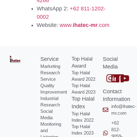
4266
WhatsApp 2:
+62 811-1202-
0002
Website:
www.
ihatec-mr
.com
Service
Top Halal
Social
Award
Marketing
Media
Research
Top Halal
Service
Award 2022
Quality
Top Halal
Contact
Improvement
Award 2023
Industrial
Top Halal
Information
Research
Index
info@ihatec-
Social
mr.com
Top Halal
Media
Index 2022
+62
Monitoring
Top Halal
812-
and
Index 2023
9059-
Listening