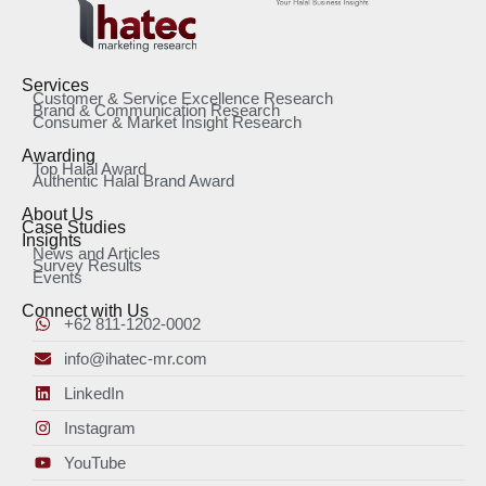
Services
Customer & Service Excellence Research
Brand & Communication Research
Consumer & Market Insight Research
Awarding
Top Halal Award
Authentic Halal Brand Award
About Us
Case Studies
Insights
News and Articles
Survey Results
Events
Connect with Us
+62 811-1202-0002
info@ihatec-mr.com
LinkedIn
Instagram
YouTube