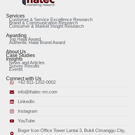
Services
Customer & Service Excellence Research
Brand & Communication Research
Consumer & Market Insight Research
Awarding
Top Halal Award
Authentic Halal Brand Award
About Us
Case Studies
Insights
News and Articles
Survey Results
Events
Connect with Us
+62 811-1202-0002
info@ihatec-mr.com
LinkedIn
Instagram
YouTube
Bogor Icon Office Tower Lantai 3, Bukit Cimanggu City,