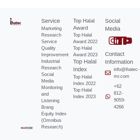
Service
Top Halal
Social
Award
Marketing
Media
Research
Top Halal
Service
Award 2022
Quality
Top Halal
Contact
Improvement
Award 2023
Industrial
Top Halal
Information
Research
Index
info@ihatec-
Social
mr.com
Top Halal
Media
Index 2022
+62
Monitoring
Top Halal
812-
and
Index 2023
9059-
Listening
4266
Brang
Equity Index
(Omnibus
Research)