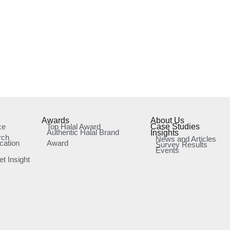
Awards
About Us
ce
Top Halal Award
Case Studies
Authentic Halal Brand
Insights
rch
News and Articles
cation
Award
Survey Results
Events
t Insight