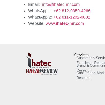
Email:
info@ihatec-mr.com
WhatsApp 1:
+62 812-9059-4266
WhatsApp 2:
+62 811-1202-0002
Website:
www.
ihatec-mr
.com
Services
Customer & Servi
Excellence Resea
Brand & Communi
Research
Media Partner
Consumer & Marke
Research