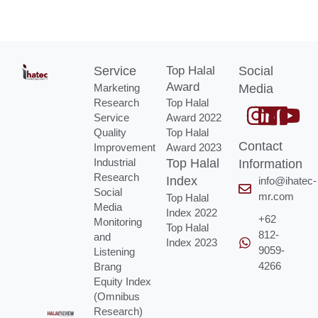
Service
Top Halal
Social
Award
Marketing
Media
Research
Top Halal
Service
Award 2022
Quality
Top Halal
Contact
Improvement
Award 2023
Industrial
Top Halal
Information
Research
Index
info@ihatec-
Social
mr.com
Top Halal
Media
Index 2022
+62
Monitoring
Top Halal
812-
and
Index 2023
9059-
Listening
4266
Brang
Equity Index
(Omnibus
Research)