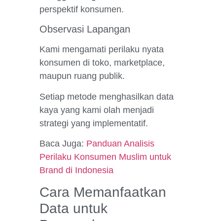
perspektif konsumen.
Observasi Lapangan
Kami mengamati perilaku nyata
konsumen di toko, marketplace,
maupun ruang publik.
Setiap metode menghasilkan data
kaya yang kami olah menjadi
strategi yang implementatif.
Baca Juga:
Panduan Analisis
Perilaku Konsumen Muslim untuk
Brand di Indonesia
Cara Memanfaatkan
Data untuk