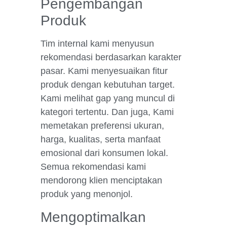
Pengembangan
Produk
Tim internal kami menyusun
rekomendasi berdasarkan karakter
pasar. Kami menyesuaikan fitur
produk dengan kebutuhan target.
Kami melihat gap yang muncul di
kategori tertentu. Dan juga, Kami
memetakan preferensi ukuran,
harga, kualitas, serta manfaat
emosional dari konsumen lokal.
Semua rekomendasi kami
mendorong klien menciptakan
produk yang menonjol.
Mengoptimalkan