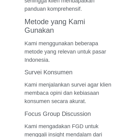
sehingga klien mendapatkan
panduan komprehensif.
Metode yang Kami
Gunakan
Kami menggunakan beberapa
metode yang relevan untuk pasar
Indonesia.
Survei Konsumen
Kami menjalankan survei agar klien
membaca opini dan kebiasaan
konsumen secara akurat.
Focus Group Discussion
Kami mengadakan FGD untuk
menggali insight mendalam dari