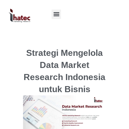
Strategi Mengelola
Data Market
Research Indonesia
untuk Bisnis