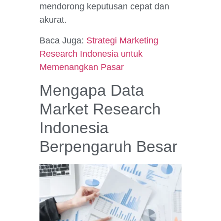
mendorong keputusan cepat dan
akurat.
Baca Juga:
Strategi Marketing
Research Indonesia untuk
Memenangkan Pasar
Mengapa Data
Market Research
Indonesia
Berpengaruh Besar