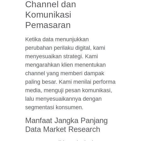
Channel dan
Komunikasi
Pemasaran
Ketika data menunjukkan
perubahan perilaku digital, kami
menyesuaikan strategi. Kami
mengarahkan klien menentukan
channel yang memberi dampak
paling besar. Kami menilai performa
media, menguji pesan komunikasi,
lalu menyesuaikannya dengan
segmentasi konsumen.
Manfaat Jangka Panjang
Data Market Research