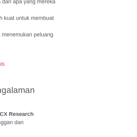
a dan apa yang mereka
ih kuat untuk membuat
at menemukan peluang
is
ngalaman
CX Research
nggan dan