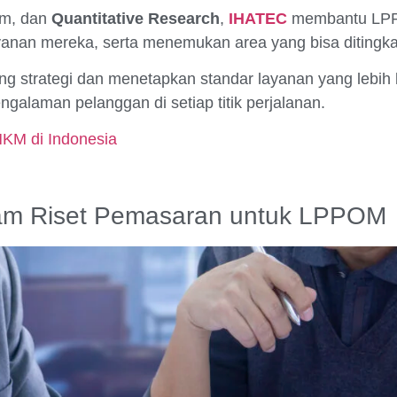
am, dan
Quantitative Research
,
IHATEC
membantu LP
yanan mereka, serta menemukan area yang bisa ditingka
 strategi dan menetapkan standar layanan yang lebih ba
laman pelanggan di setiap titik perjalanan.
MKM di Indonesia
am Riset Pemasaran untuk LPPOM