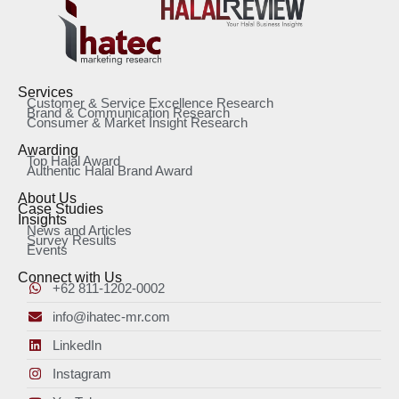
Services
Customer & Service Excellence Research
Brand & Communication Research
Consumer & Market Insight Research
Awarding
Top Halal Award
Authentic Halal Brand Award
About Us
Case Studies
Insights
News and Articles
Survey Results
Events
Connect with Us
+62 811-1202-0002
info@ihatec-mr.com
LinkedIn
Instagram