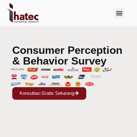
About Us
Case Studies
Consumer Perception
& Behavior Survey
Konsultasi Gratis Sekarang