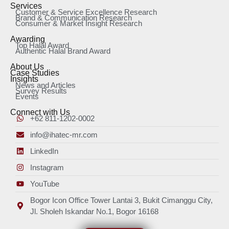
Services
Customer & Service Excellence Research
Brand & Communication Research
Consumer & Market Insight Research
Awarding
Top Halal Award
Authentic Halal Brand Award
About Us
Case Studies
Insights
News and Articles
Survey Results
Events
Connect with Us
+62 811-1202-0002
info@ihatec-mr.com
LinkedIn
Instagram
YouTube
Bogor Icon Office Tower Lantai 3, Bukit Cimanggu City,
Jl. Sholeh Iskandar No.1, Bogor 16168