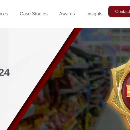
Contac
ices
Case Studies
Awards
Insights
24