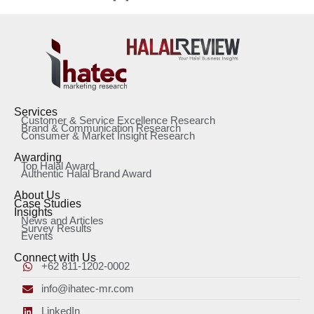
Services
Customer & Service Excellence Research
Brand & Communication Research
Consumer & Market Insight Research
Awarding
Top Halal Award
Authentic Halal Brand Award
About Us
Case Studies
Insights
News and Articles
Survey Results
Events
Connect with Us
+62 811-1202-0002
info@ihatec-mr.com
LinkedIn