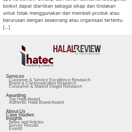
boikot dapat diartikan sebagai sikap dan tindakan
untuk tidak menggunakan dan membeli produk atau
berurusan dengan seseorang atau organisasi tertentu.
[…]
Services
Customer & Service Excellence Research
Brand & Communication Research
Consumer & Market Insight Research
Awarding
Top Halal Award
Authentic Halal Brand Award
About Us
Case Studies
Insights
News and Articles
Survey Results
Events