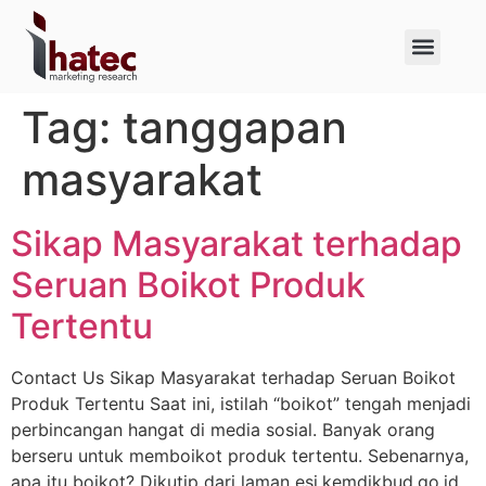
About Us
Case Studies
Tag:
tanggapan
masyarakat
Sikap Masyarakat terhadap
Seruan Boikot Produk
Tertentu
Contact Us Sikap Masyarakat terhadap Seruan Boikot
Produk Tertentu Saat ini, istilah “boikot” tengah menjadi
perbincangan hangat di media sosial. Banyak orang
berseru untuk memboikot produk tertentu. Sebenarnya,
apa itu boikot? Dikutip dari laman esi.kemdikbud.go.id,