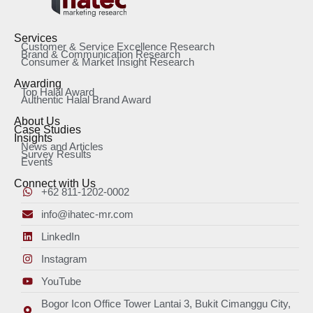
Services
Customer & Service Excellence Research
Brand & Communication Research
Consumer & Market Insight Research
Awarding
Top Halal Award
Authentic Halal Brand Award
About Us
Case Studies
Insights
News and Articles
Survey Results
Events
Connect with Us
+62 811-1202-0002
info@ihatec-mr.com
LinkedIn
Instagram
YouTube
Bogor Icon Office Tower Lantai 3, Bukit Cimanggu City,