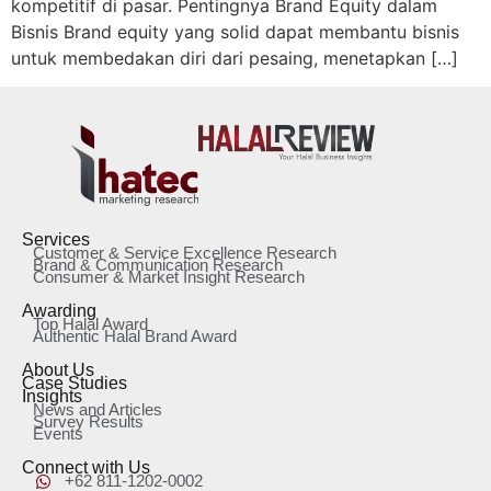
kompetitif di pasar. Pentingnya Brand Equity dalam
Bisnis Brand equity yang solid dapat membantu bisnis
untuk membedakan diri dari pesaing, menetapkan […]
Services
Customer & Service Excellence Research
Brand & Communication Research
Consumer & Market Insight Research
Awarding
Top Halal Award
Authentic Halal Brand Award
About Us
Case Studies
Insights
News and Articles
Survey Results
Events
Connect with Us
+62 811-1202-0002