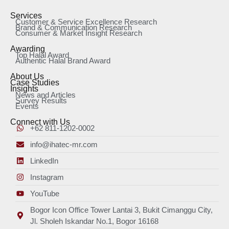
Services
Customer & Service Excellence Research
Brand & Communication Research
Consumer & Market Insight Research
Awarding
Top Halal Award
Authentic Halal Brand Award
About Us
Case Studies
Insights
News and Articles
Survey Results
Events
Connect with Us
+62 811-1202-0002
info@ihatec-mr.com
LinkedIn
Instagram
YouTube
Bogor Icon Office Tower Lantai 3, Bukit Cimanggu City,
Jl. Sholeh Iskandar No.1, Bogor 16168