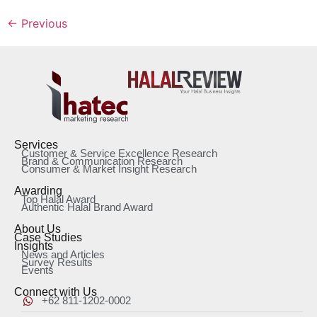
←
Previous
Services
Customer & Service Excellence Research
Brand & Communication Research
Consumer & Market Insight Research
Awarding
Top Halal Award
Authentic Halal Brand Award
About Us
Case Studies
Insights
News and Articles
Survey Results
Events
Connect with Us
+62 811-1202-0002