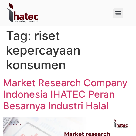
About Us
Case Studies
Tag:
riset
kepercayaan
konsumen
Market Research Company
Indonesia IHATEC Peran
Besarnya Industri Halal