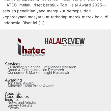
IHATEC melalui riset bertajuk Top Halal Award 2025—
sebuah penelitian yang mengukur persepsi dan
kepercayaan masyarakat terhadap merek-merek halal di
Indonesia. Riset ini […]
Services
Customer & Service Excellence Research
Brand & Communication Research
Consumer & Market Insight Research
Awarding
Top Halal Award
Authentic Halal Brand Award
About Us
Case Studies
Insights
News and Articles
Survey Results
Events