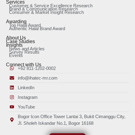
Services
Customer & Service Excellence Research
Brand & Communication Research
Consumer & Market Insight Research
Awarding
Top Halal Award
Authentic Halal Brand Award
About Us
Case Studies
Insights
News and Articles
Survey Results
Events
Connect with Us
+62 811-1202-0002
info@ihatec-mr.com
LinkedIn
Instagram
YouTube
Bogor Icon Office Tower Lantai 3, Bukit Cimanggu City,
Jl. Sholeh Iskandar No.1, Bogor 16168