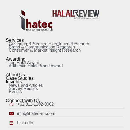
Services
Customer & Service Excellence Research
Brand & Communication Research
Consumer & Market Insight Research
Awarding
Top Halal Award
Authentic Halal Brand Award
About Us
Case Studies
Insights
News and Articles
Survey Results
Events
Connect with Us
+62 811-1202-0002
info@ihatec-mr.com
LinkedIn