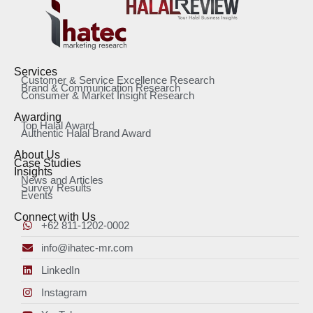
Services
Customer & Service Excellence Research
Brand & Communication Research
Consumer & Market Insight Research
Awarding
Top Halal Award
Authentic Halal Brand Award
About Us
Case Studies
Insights
News and Articles
Survey Results
Events
Connect with Us
+62 811-1202-0002
info@ihatec-mr.com
LinkedIn
Instagram