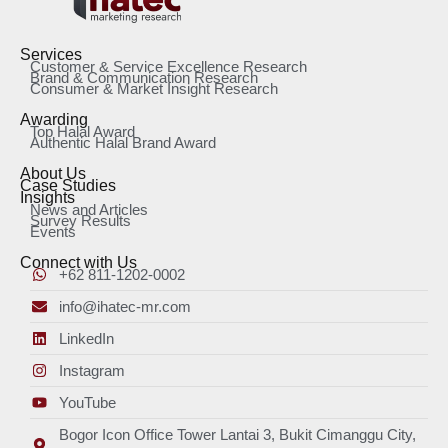
Services
Customer & Service Excellence Research
Brand & Communication Research
Consumer & Market Insight Research
Awarding
Top Halal Award
Authentic Halal Brand Award
About Us
Case Studies
Insights
News and Articles
Survey Results
Events
Connect with Us
+62 811-1202-0002
info@ihatec-mr.com
LinkedIn
Instagram
YouTube
Bogor Icon Office Tower Lantai 3, Bukit Cimanggu City,