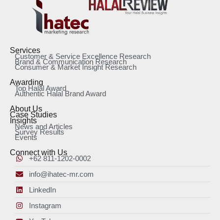
Services
Customer & Service Excellence Research
Brand & Communication Research
Consumer & Market Insight Research
Awarding
Top Halal Award
Authentic Halal Brand Award
About Us
Case Studies
Insights
News and Articles
Survey Results
Events
Connect with Us
+62 811-1202-0002
info@ihatec-mr.com
LinkedIn
Instagram