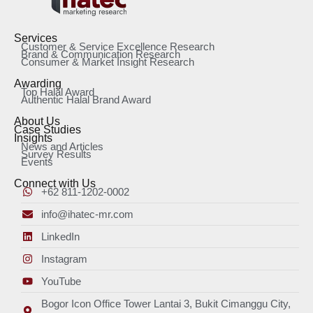
Services
Customer & Service Excellence Research
Brand & Communication Research
Consumer & Market Insight Research
Awarding
Top Halal Award
Authentic Halal Brand Award
About Us
Case Studies
Insights
News and Articles
Survey Results
Events
Connect with Us
+62 811-1202-0002
info@ihatec-mr.com
LinkedIn
Instagram
YouTube
Bogor Icon Office Tower Lantai 3, Bukit Cimanggu City,