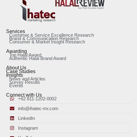
Services
Customer & Service Excellence Research
Brand & Communication Research
Consumer & Market Insight Research
Awarding
Top Halal Award
Authentic Halal Brand Award
About Us
Case Studies
Insights
News and Articles
Survey Results
Events
Connect with Us
+62 811-1202-0002
info@ihatec-mr.com
LinkedIn
Instagram