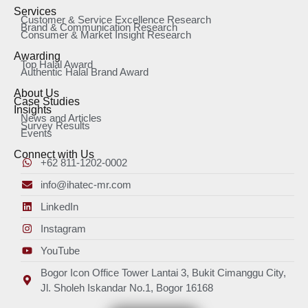
Services
Customer & Service Excellence Research
Brand & Communication Research
Consumer & Market Insight Research
Awarding
Top Halal Award
Authentic Halal Brand Award
About Us
Case Studies
Insights
News and Articles
Survey Results
Events
Connect with Us
+62 811-1202-0002
info@ihatec-mr.com
LinkedIn
Instagram
YouTube
Bogor Icon Office Tower Lantai 3, Bukit Cimanggu City,
Jl. Sholeh Iskandar No.1, Bogor 16168