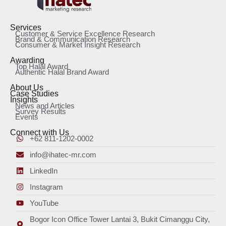
Services
Customer & Service Excellence Research
Brand & Communication Research
Consumer & Market Insight Research
Awarding
Top Halal Award
Authentic Halal Brand Award
About Us
Case Studies
Insights
News and Articles
Survey Results
Events
Connect with Us
+62 811-1202-0002
info@ihatec-mr.com
LinkedIn
Instagram
YouTube
Bogor Icon Office Tower Lantai 3, Bukit Cimanggu City,