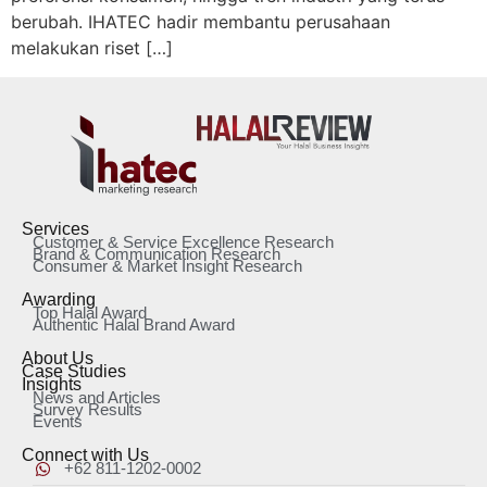
berubah. IHATEC hadir membantu perusahaan
melakukan riset […]
Services
Customer & Service Excellence Research
Brand & Communication Research
Consumer & Market Insight Research
Awarding
Top Halal Award
Authentic Halal Brand Award
About Us
Case Studies
Insights
News and Articles
Survey Results
Events
Connect with Us
+62 811-1202-0002