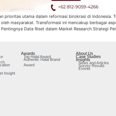
n prioritas utama dalam reformasi birokrasi di Indonesia
oleh masyarakat. Transformasi ini mencakup berbagai aspek
 Pentingnya Data Riset dalam Market Research Strategi Pe
Awards
About Us
ce
Top Halal Award
Case Studies
Authentic Halal Brand
Insights
rch
News and Articles
cation
Award
Survey Results
Events
t Insight