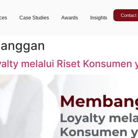
Contact
ices
Case Studies
Awards
Insights
langgan
ty melalui Riset Konsumen y