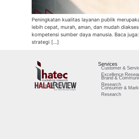
Peningkatan kualitas layanan publik merupaka
lebih cepat, murah, aman, dan mudah diakses 
kompetensi sumber daya manusia.​ Baca juga:
strategi […]
Services
Customer & Servi
Excellence Resea
Brand & Communi
Research
Media Partner
Consumer & Marke
Research