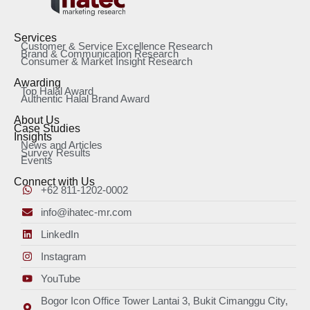
Services
Customer & Service Excellence Research
Brand & Communication Research
Consumer & Market Insight Research
Awarding
Top Halal Award
Authentic Halal Brand Award
About Us
Case Studies
Insights
News and Articles
Survey Results
Events
Connect with Us
+62 811-1202-0002
info@ihatec-mr.com
LinkedIn
Instagram
YouTube
Bogor Icon Office Tower Lantai 3, Bukit Cimanggu City,