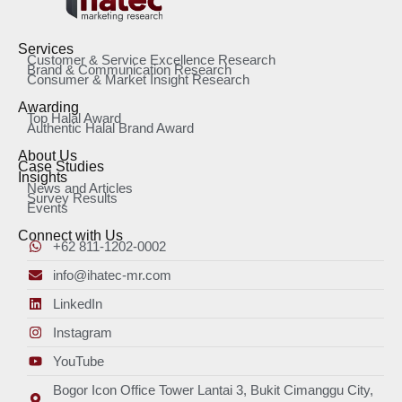
Services
Customer & Service Excellence Research
Brand & Communication Research
Consumer & Market Insight Research
Awarding
Top Halal Award
Authentic Halal Brand Award
About Us
Case Studies
Insights
News and Articles
Survey Results
Events
Connect with Us
+62 811-1202-0002
info@ihatec-mr.com
LinkedIn
Instagram
YouTube
Bogor Icon Office Tower Lantai 3, Bukit Cimanggu City,