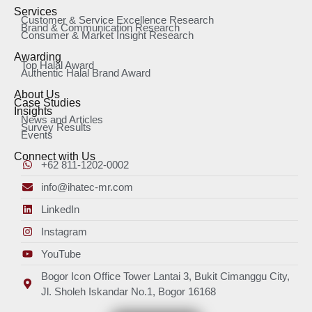
Services
Customer & Service Excellence Research
Brand & Communication Research
Consumer & Market Insight Research
Awarding
Top Halal Award
Authentic Halal Brand Award
About Us
Case Studies
Insights
News and Articles
Survey Results
Events
Connect with Us
+62 811-1202-0002
info@ihatec-mr.com
LinkedIn
Instagram
YouTube
Bogor Icon Office Tower Lantai 3, Bukit Cimanggu City,
Jl. Sholeh Iskandar No.1, Bogor 16168