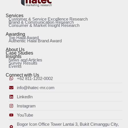
Services
Customer & Service Excellence Research
Brand & Communication Research
Consumer & Market Insight Research
Awarding
Top Halal Award
Authentic Halal Brand Award
About Us
Case Studies
Insights
News and Articles
Survey Results
Events
Connect with Us
+62 811-1202-0002
info@ihatec-mr.com
LinkedIn
Instagram
YouTube
Bogor Icon Office Tower Lantai 3, Bukit Cimanggu City,