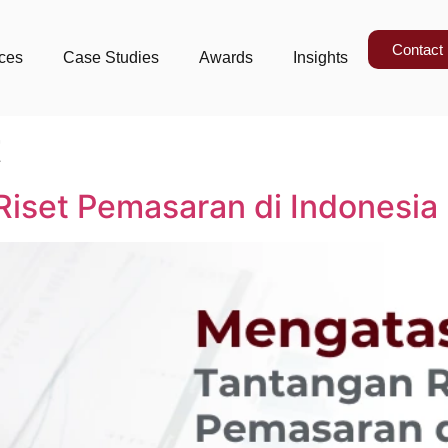
Contact
ices
Case Studies
Awards
Insights
t
iset Pemasaran di Indonesia