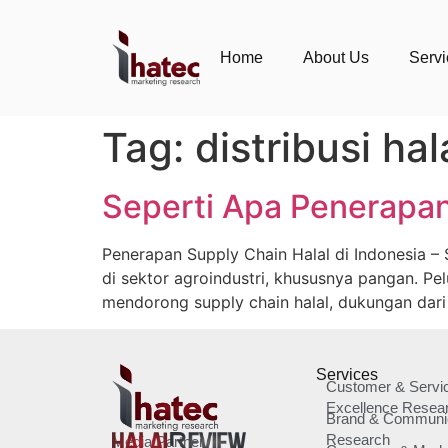
Home
About Us
Serv
Tag:
distribusi hal
Seperti Apa Penerapan
Penerapan Supply Chain Halal di Indonesia – 
di sektor agroindustri, khususnya pangan. Pel
mendorong supply chain halal, dukungan dari 
Services
Customer & Servi
Excellence Resea
Brand & Communi
Research
Media Partner