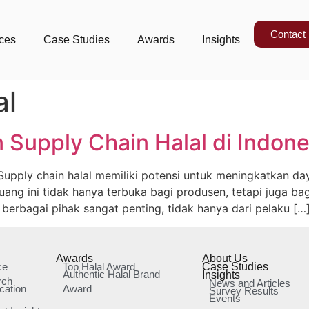
Contact
ices
Case Studies
Awards
Insights
al
 Supply Chain Halal di Indone
Supply chain halal memiliki potensi untuk meningkatkan da
uang ini tidak hanya terbuka bagi produsen, tetapi juga bag
berbagai pihak sangat penting, tidak hanya dari pelaku […
Awards
About Us
ce
Top Halal Award
Case Studies
Authentic Halal Brand
Insights
rch
News and Articles
cation
Award
Survey Results
Events