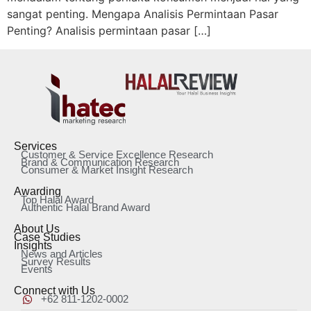
sangat penting. Mengapa Analisis Permintaan Pasar
Penting? Analisis permintaan pasar […]
Services
Customer & Service Excellence Research
Brand & Communication Research
Consumer & Market Insight Research
Awarding
Top Halal Award
Authentic Halal Brand Award
About Us
Case Studies
Insights
News and Articles
Survey Results
Events
Connect with Us
+62 811-1202-0002