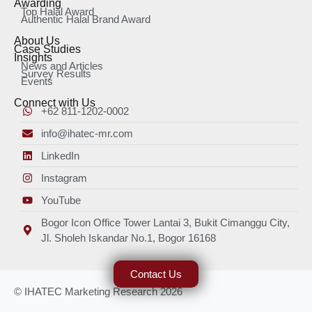
Awarding
Top Halal Award
Authentic Halal Brand Award
About Us
Case Studies
Insights
News and Articles
Survey Results
Events
Connect with Us
+62 811-1202-0002
info@ihatec-mr.com
LinkedIn
Instagram
YouTube
Bogor Icon Office Tower Lantai 3, Bukit Cimanggu City,
Jl. Sholeh Iskandar No.1, Bogor 16168
Contact Us
© IHATEC Marketing Research 2026